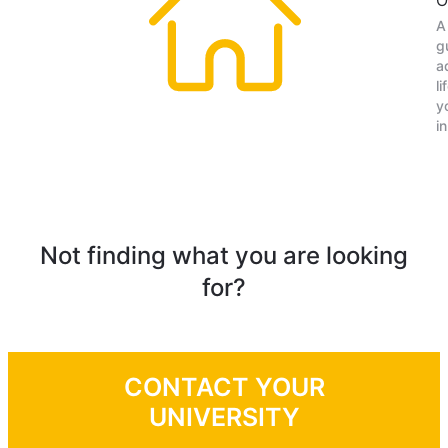
O
A
g
a
li
y
i
Not finding what you are looking
for?
CONTACT YOUR
UNIVERSITY